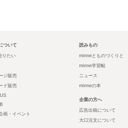
について
読みもの
で売りたい
minneとものづくりと
minne学習帖
ージ販売
ニュース
ード販売
minneの本
LUS
企業の方へ
AB
広告出稿について
企画・イベント
大口注文について