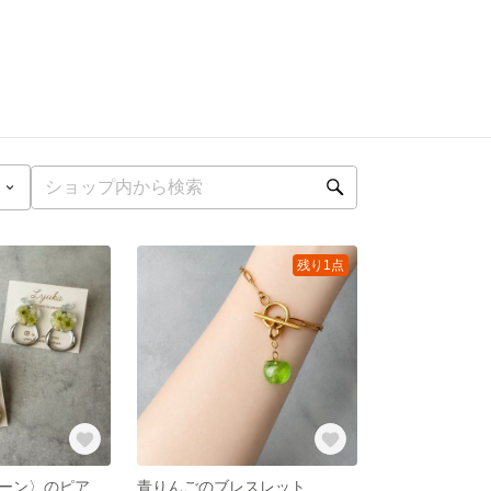
残り1点
彩りんご〈グリーン〉のピアス/イヤリング
青りんごのブレスレット