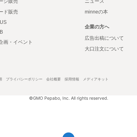
ージ販売
ニュース
ード販売
minneの本
LUS
企業の方へ
AB
広告出稿について
企画・イベント
大口注文について
用
プライバシーポリシー
会社概要
採用情報
メディアキット
©GMO Pepabo, Inc. All rights reserved.