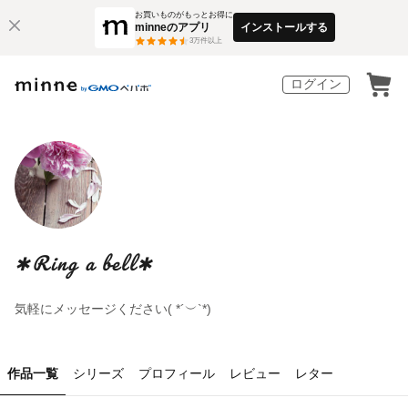
お買いものがもっとお得に
minneのアプリ
インストールする
3
万件以上
ログイン
✱Ring a bell✱
気軽にメッセージください( *´︶`*)
作品一覧
シリーズ
プロフィール
レビュー
レター