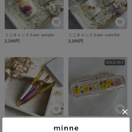
ミニキャンドルset -purple-
ミニキャンドルset -colorful-
2,200円
2,200円
SOLD OUT
全12色！ハーバリウムボールペン
印鑑ケース yellow
900円
1,200円