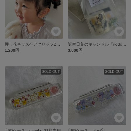
押し花キッズヘアクリップ2個セット
誕生日花のキャンドル『irodori』
1,200円
3,000円
SOLD OUT
SOLD OUT
印鑑ケース mimiko-31様専用
印鑑ケース blue③