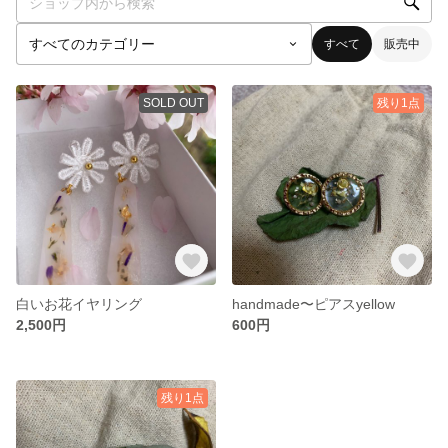
すべて
販売中
SOLD OUT
残り1点
白いお花イヤリング
handmade〜ピアスyellow
2,500円
600円
残り1点