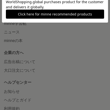
読みもの
minneとものづくりと
minne学習帖
ニュース
minneの本
企業の方へ
広告出稿について
大口注文について
ヘルプセンター
お知らせ
ヘルプとガイド
利用規約