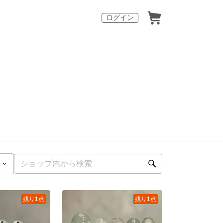
ログイン
残り1点
残り1点