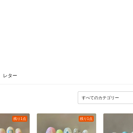
レター
残り1点
残り1点