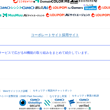
コーポレートサイト
採用サイト
ービスで広がるAI機能の取り組みをまとめて紹介しています。
セキュリティ相談AIチャットボット
Webサイトリスク診断
セキュリティ事業の軌跡
サイバー攻撃対策（GMO Flatt Security）
なりすまし対策