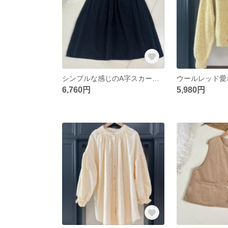
シンプルな感じのA字スカートレトロ文芸半身スカート
6,760円
5,980円