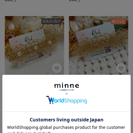
SOLD OUT
残り1点
透かしgold☆*。と ホワイトパール ♡♡ お上品 ...♪*ﾟロングヘアクリップ⸜ ♡ ⸝
シンプル♡透かしゴールド☆*。 ロングヘアクリップ (結婚式 お呼ばれ 入園/卒園... )
860円
860円
SOLD OUT
SOLD OUT