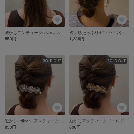
透かしアンティークsilver𓂃𓈒𓏸隠れ猫ちゃん...♪*ﾟバレッタ...♪*ﾟ
透明感たっぷり∗*ﾟつやつやクリア鉱石と透かしシルバーのアンティーク バレッタ♡♡
850円
1,280円
SOLD OUT
SOLD OUT
透かし- silver - アンティーク...♪*゜パールバレッタ✩.*˚結婚式/夏/クール/カジュアル/シンプル✩.*˚
透かしアンティークゴールドとたっぷりクリアビジュー...♪*゜ぶら下がりパール❤︎.*結婚式/パーティー/プレゼント/ギフト✩.*˚
890円
890円