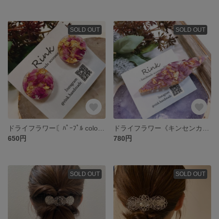
SOLD OUT
SOLD OUT
ドライフラワー〘ﾊﾟｰﾌﾟﾙ color ❁❁❁〙と 金箔 のラウンド❤︎.*イヤリング/ピアス...♪*ﾟ
ドライフラワー《キンセンカ》たっぷり❤︎.*スクエア⿴⿻⿸ヘアクリップ...♪*ﾟ(浴衣 夏 お花 女子会...)
650円
780円
SOLD OUT
SOLD OUT