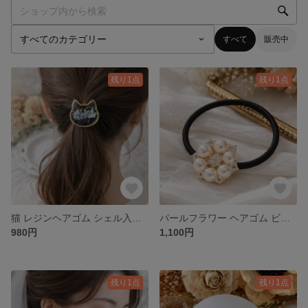
すべて
販売中
残り1点
残り1点
猫 レジンヘアゴム シェル入り ブラックねこ 大人可愛い
パールフラワー ヘアゴム ビジュー 上品 大人可愛いヘアアクセ
980円
1,100円
残り1点
残り1点