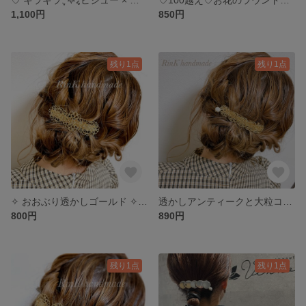
1,100円
850円
残り1点
残り1点
✧︎ おおぶり透かしゴールド ✧︎ バレッタ ...♪*ﾟ
透かしアンティークと大粒コットンパールのお上品バレッタ♥結婚式/女子会
800円
890円
残り1点
残り1点