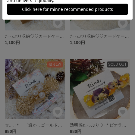
たっぷり収納♡♡カードケース...♪*ﾟ(Caramel brown♡)
たっぷり収納♡♡カードケース...♪*ﾟ(BLACK♡)
1,100円
1,100円
残り1点
SOLD OUT
☆。.:＊・゜透かしゴールドとキラキラパール☆。.:＊・゜ゴールド バレッタ ♥♥
透明感たっぷり☽･:* ビオラと金箔のシンプル...♪*ﾟヘアクリップ☆*°(夏 クリア 浴衣 花火大会 お花✲*ﾟ)
880円
880円