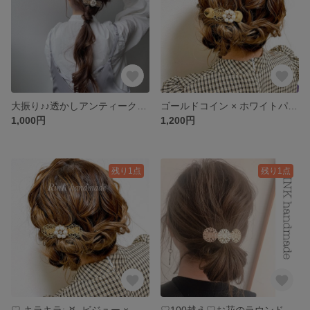
大振り♪♪透かしアンティークレースとキラキラパール ♡♡ バレッタ (入園 卒園 お呼ばれ 結婚式 ブライダル)
ゴールドコイン × ホワイトパール✩.*˚ビジュー♡♡ ヘアクリップ.ᐟ.ᐟ 結婚式/お呼ばれ/プレゼント/ギフト...
1,000円
1,200円
残り1点
残り1点
♡ キラキラ:︎ִֶָ 𖤐៹ビジュー × ホワイトパール ♡♡ お上品♪・｡♪*+o お呼ばれ(結婚式)ピッタリ！！【ヘアクリップ】
♡100越え♡お花のラウンド透かしゴールド❁⃘バレッタ♥ 結婚式 二次会 カジュアル シンプル