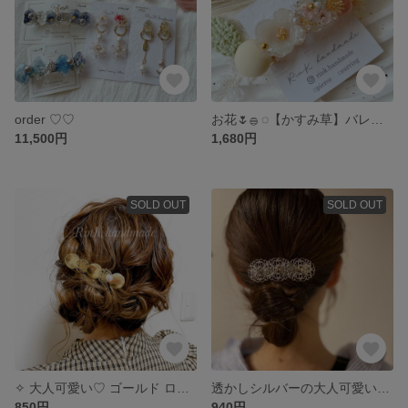
order ♡♡
お花🌷𓐍︎︎ ◌【かすみ草】バレッタ♡♡ （結婚式 お呼ばれ 入園 卒園 ）送料無料
11,500円
1,680円
SOLD OUT
SOLD OUT
✧︎ 大人可愛い♡ ゴールド ロングヘアクリップ ✧︎
透かしシルバーの大人可愛いバレッタ.•♬( 結婚式 お呼ばれ 二次会 ブライダル )
850円
940円