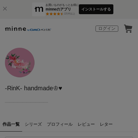
お買いものがもっとお得に
minneのアプリ
インストールする
3
万件以上
ログイン
-RinK- handmade♔♥︎
┈┈┈┈┈┈┈┈┈┈
作品一覧
シリーズ
プロフィール
レビュー
レター