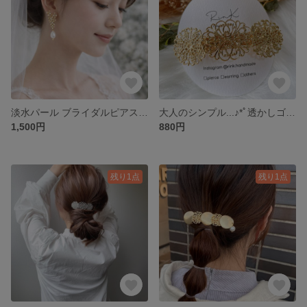
淡水パール ブライダルピアス 小花ビジュー × パール ウェディングアクセサリー𓂃𓂂ꕤ*.ﾟ
大人のシンプル...♪*ﾟ透かしゴールド*☆バレッタ (結婚式 お呼ばれ ブライダル 入学式 卒業式 ... )
1,500円
880円
残り1点
残り1点