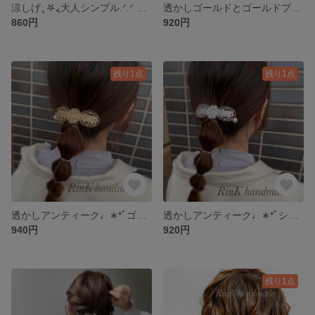
涼しげ:︎ִֶָ 𖤐៹大人シンプル.ᐟ.ᐟ 透かし アンティーク シルバー ♡♡ バレッタ
透かしゴールドとゴールドプレートの大人MIXバレッタ❤︎.* 国産コットンパールつき☆*°結婚式/お呼ばれ/パーティー✩.*˚
860円
920円
残り1点
残り1点
透かしアンティーク♩∗*ﾟゴールド バレッタ ♡♡ コットンパール付き【結婚式 お呼ばれ 入園 卒園 二次会】
透かしアンティーク♩∗*ﾟシルバー バレッタ ♡♡ コットンパール付き【結婚式 お呼ばれ 入園 卒園 二次会】
940円
920円
残り1点