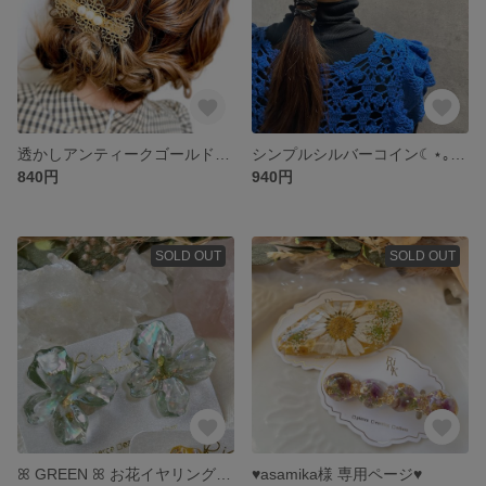
透かしアンティークゴールド・｡♪*+o ホワイトパール♡♡♡ バレッタ✩.*˚
シンプルシルバーコイン☾⋆｡°✩と 揺れる 国産コットンパール バレッタ♡♡
840円
940円
SOLD OUT
SOLD OUT
ꕤ︎︎ GREEN ꕤ︎︎ お花イヤリング 🕊‪🌱‬ ꕤ︎︎ asamika様専用•*¨*•.¸♬︎ページ
♥asamika様 専用ページ♥