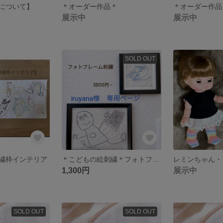
について】
＊オーダー作品＊
展示中
展示中
SOLD OUT
繍枠インテリア
＊こどもの絵刺繍＊フォトフレーム用
1,300円
展示中
SOLD OUT
SOLD OUT