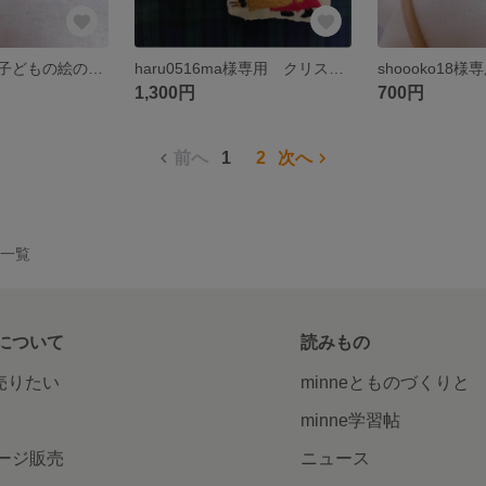
【専用ページ】子どもの絵のワッペン
haru0516ma様専用 クリスマスオーナメント
1,300円
700円
前へ
1
2
次へ
作品一覧
について
読みもの
で売りたい
minneとものづくりと
minne学習帖
ージ販売
ニュース