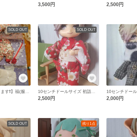
3,500円
2,500円
SOLD OUT
SOLD OUT
【❗️商品変更してます❗️】福(服)袋✨ リロロサイズ ワンピースセット
10センチドールサイズ 初詣セット
2,500円
2,000円
SOLD OUT
残り1点