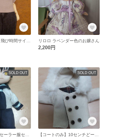
不可食用人形 月飛び時間サイズ シンプルセット
リロロ ラベンダー色のお嬢さん
2,200円
SOLD OUT
SOLD OUT
【専用出品★】セーラー服セット
【コートのみ】10センチどーるsize 冬のコート【単品】