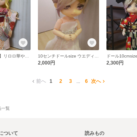
【新春セール！】リロロ華やか着物
10センチドールsize ウエディングドレス
2,000円
2,300円
前へ
1
2
3
6
次へ
...
作品一覧
について
読みもの