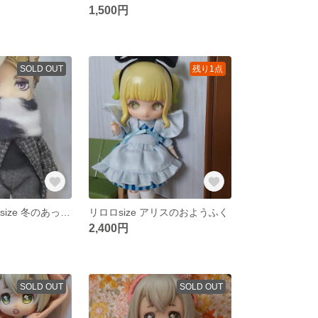
1,500円
SOLD OUT
残り1点
10センチドールsize 冬のあったかセット
リロロsize アリスのおようふく
2,400円
SOLD OUT
SOLD OUT