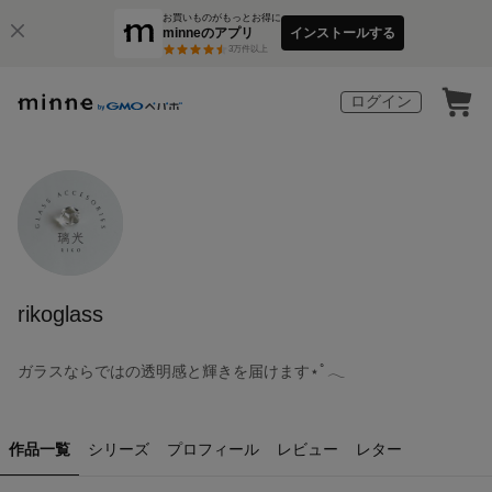
お買いものがもっとお得に
minneのアプリ
インストールする
3
万件以上
ログイン
rikoglass
ガラスならではの透明感と輝きを届けます⋆ﾟ𓂃
作品一覧
シリーズ
プロフィール
レビュー
レター