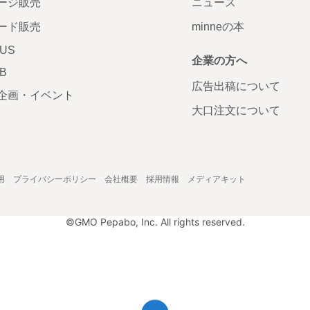
ージ販売
ニュース
ード販売
minneの本
LUS
企業の方へ
AB
広告出稿について
企画・イベント
大口注文について
用
プライバシーポリシー
会社概要
採用情報
メディアキット
©GMO Pepabo, Inc. All rights reserved.