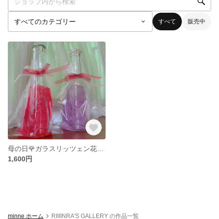
すべて
販売中
母の日🌹ガラスリッツェン花びん🤍ガラスアート花びん🤍カーネーション一輪挿し🤍花瓶 ドライフラワー
1,600円
minne ホーム
RIIIINRA'S GALLERY の作品一覧