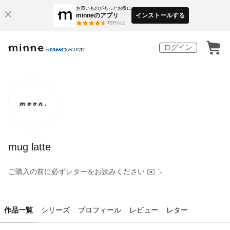
お買いものがもっとお得に
minneのアプリ
インストールする
3
万件以上
ログイン
mug latte
ご購入の前に必ずレターをお読みください ✉️ ˊ˗
作品一覧
シリーズ
プロフィール
レビュー
レター