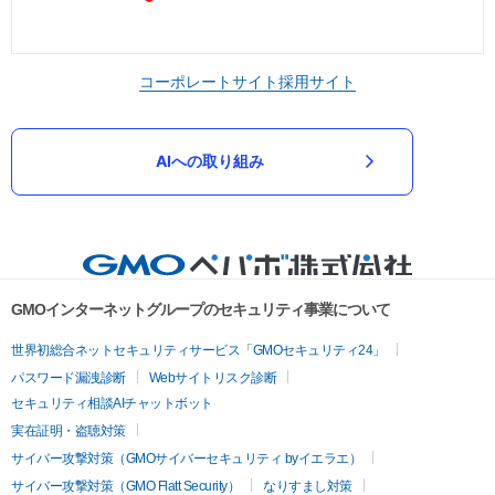
コーポレートサイト
採用サイト
AIへの取り組み
GMOインターネットグループのセキュリティ事業について
世界初総合ネットセキュリティサービス「GMOセキュリティ24」
パスワード漏洩診断
Webサイトリスク診断
セキュリティ相談AIチャットボット
実在証明・盗聴対策
サイバー攻撃対策（GMOサイバーセキュリティ byイエラエ）
サイバー攻撃対策（GMO Flatt Security）
なりすまし対策