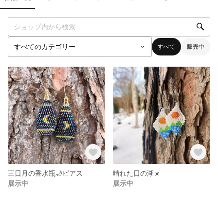
すべて
販売中
三日月の香水瓶🌙ピアス
晴れた日の湖☀️
展示中
展示中