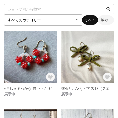
すべて
販売中
⭐︎再販⭐︎ まっかな 野いちご ピアス⑧（ビーズ）
抹茶リボンなピアス12（スエードコード.クリスタルパール）
展示中
展示中