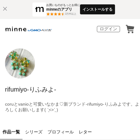
お買いものがもっとお得に
minneのアプリ
インストールする
3
万件以上
ログイン
rifumiyo-りふみよ-
coruとvanioと可愛いなかま♡新ブランド-rifumiyo-りふみよです。よ
ろしくお願いします( ˊ̱˂˃ˋ̱ )
作品一覧
シリーズ
プロフィール
レター