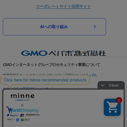
コーポレートサイト
採用サイト
AIへの取り組み
GMOインターネットグループのセキュリティ事業について
世界初総合ネットセキュリティサービス「GMOセキュリティ24」
パスワード漏洩診断
Webサイトリスク診断
セキュリティ相談AIチャットボット
実在証明・盗聴対策
サイバー攻撃対策（GMOサイバーセキュリティ byイエラエ）
サイバー攻撃対策（GMO Flatt Security）
なりすまし対策
セキュリティ事業の軌跡