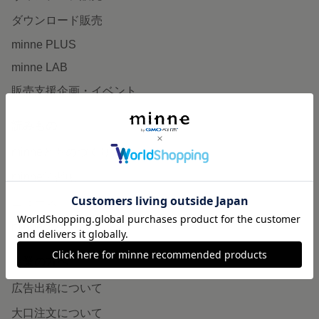
ダウンロード販売
minne PLUS
minne LAB
販売支援企画・イベント
読みもの
minneとものづくりと
minne学習帖
ニュース
minneの本
企業の方へ
広告出稿について
大口注文について