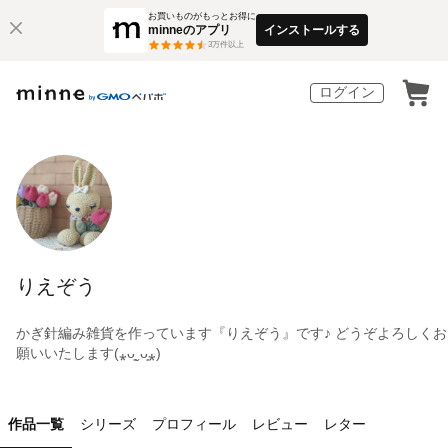
お買いものがもっとお得に
minneのアプリ
インストールする
3
万件以上
ログイン
りえぞう
かぎ針編み雑貨を作っています『りえぞう』です♪ どうぞよろしくお
願いいたします(⁎ᴗ͈ˬᴗ͈⁎)
作品一覧
シリーズ
プロフィール
レビュー
レター