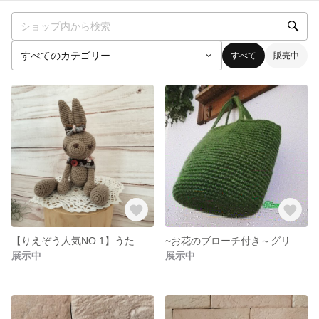
すべて
販売中
【りえぞう人気NO.1】うたた寝ウサギちゃん（小）～ベージュ～
~お花のブローチ付き～グリーンカラーの麻紐バック
展示中
展示中