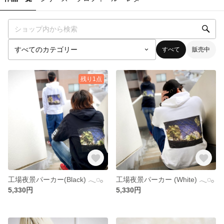
すべて
販売中
残り1点
工場夜景パーカー(Black) 𓂃◌𓂂
工場夜景パーカー (White) 𓂃◌𓂂
5,330円
5,330円