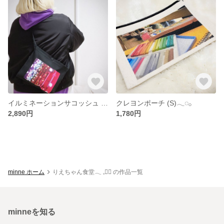
イルミネーションサコッシュ 𓂃◌𓂂
クレヨンポーチ (S)𓂃◌𓂂
2,890円
1,780円
minne ホーム
りえちゃん食堂𓂃 𓈒❁⃘ の作品一覧
minneを知る