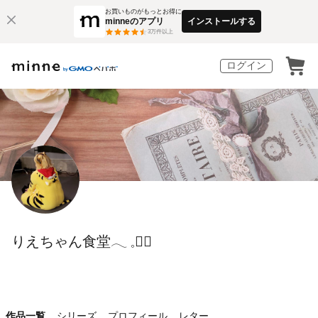
お買いものがもっとお得に
minneのアプリ
インストールする
3
万件以上
ログイン
りえちゃん食堂𓂃 𓈒❁⃘
作品一覧
シリーズ
プロフィール
レター