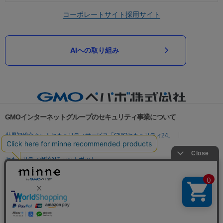
コーポレートサイト
採用サイト
AIへの取り組み
GMOインターネットグループのセキュリティ事業について
世界初総合ネットセキュリティサービス「GMOセキュリティ24」
パスワード漏洩診断
Webサイトリスク診断
セキュリティ相談AIチャットボット
実在証明・盗聴対策
サイバー攻撃対策（GMOサイバーセキュリティ byイエラエ）
サイバー攻撃対策（GMO Flatt Security）
なりすまし対策
セキュリティ事業の軌跡