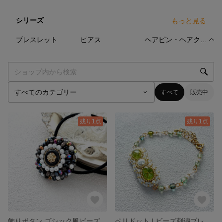
シリーズ
もっと見る
10
点
6
点
9
点
ブレスレット
ピアス
ヘアピン・ヘアクリップ
ヘ
すべて
販売中
残り1点
残り1点
飾りボタン ゴシック風ビーズ刺繍ヘアゴム｜Accentシリーズ Decorative button
ペリドット | ビーズ刺繍ブレスレット 白×リーフグリーン｜accentシリーズ - Peridot×White