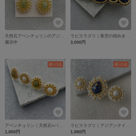
天然石アベンチュリンのアジアンテイストな揺れるビーズ刺繍ピアス
ラピスラズリ｜夜空の煌めき ビーズ刺繍ヘアクリップ｜Accentシリーズ LapisLazuli×Gold
展示中
3,000円
残り1点
残り1点
アベンチュリン｜天然石×パールのビーズ刺繍ヘアクリップ｜Accentシリーズ Aventurine×Pearl
ラピスラズリ｜アジアンテイストなビーズ刺繍ヘアクリップ｜Accentシリーズ LapisLazuli×Gold
1,800円
1,980円