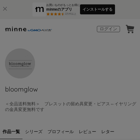
お買いものがもっとお得に
minneのアプリ
インストールする
3
万件以上
ログイン
bloomglow
＜全品送料無料＞ ブレスットの留め具変更・ピアス⇔イヤリング
の金具変更無料です
作品一覧
シリーズ
プロフィール
レビュー
レター