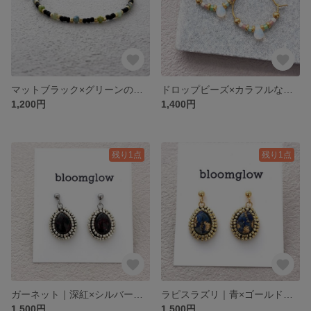
マットブラック×グリーンのシンプルなビーズブレスレット｜Dailyシリーズ MatBlack×Green
ドロップビーズ×カラフルなシアービーズのフープピアス 白×ゴールド｜ dailyシリーズ white×gold
1,200円
1,400円
残り1点
残り1点
ガーネット｜深紅×シルバーのシンプルな揺れるビーズ刺繍ピアス｜Dailyシリーズ Garnet/DeepRed×Silver
ラピスラズリ｜青×ゴールドのビーズ刺繍ピアス・揺れるタイプ｜Dailyシリーズ LapisLazuli×Gold
1,500円
1,500円