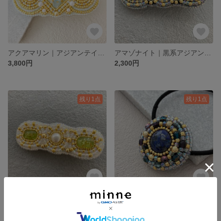
アクアマリン｜アジアンテイストな大きめビーズ刺繍ヘアクリップ｜Accentシリーズ Aquamarine
アマゾナイト｜黒系アジアンテイストなビーズ刺繍ヘアクリップ｜Accentシリーズ Amazonite
3,800円
2,300円
残り1点
残り1点
ペリドット｜アジアンテイストな白系ビーズ刺繍ヘアクリップ｜Accentシリーズ Peridot
ラピスラズリ｜ 夜空の煌めき ビーズ刺繍ヘアゴム ｜accentシリーズ LapisLazuli×Gold
2,300円
2,380円