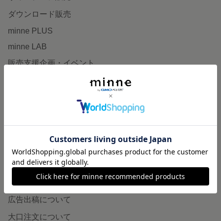
ダウンロード販売
minne PLUS
minne LAB
販売支援企画・イベント
読みもの
minneとものづくりと
minne学習帖
ニュース
minneの本
企業の方へ
広告出稿について
大口注文について