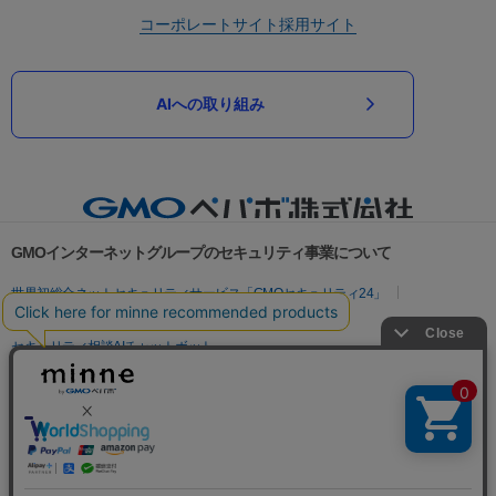
コーポレートサイト
採用サイト
AIへの取り組み
GMOインターネットグループのセキュリティ事業について
世界初総合ネットセキュリティサービス「GMOセキュリティ24」
パスワード漏洩診断
Webサイトリスク診断
セキュリティ相談AIチャットボット
実在証明・盗聴対策
サイバー攻撃対策（GMOサイバーセキュリティ byイエラエ）
サイバー攻撃対策（GMO Flatt Security）
なりすまし対策
セキュリティ事業の軌跡