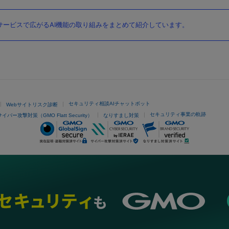
ービスで広がるAI機能の取り組みをまとめて紹介しています。
セキュリティ相談AIチャットボット
Webサイトリスク診断
セキュリティ事業の軌跡
サイバー攻撃対策（GMO Flatt Security）
なりすまし対策