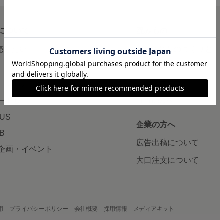
について
読みもの
で売りたい
minneとものづくりと
minne学習帖
ージ販売
ニュース
ード販売
minneの本
LUS
企業の方へ
AB
広告出稿について
企画・イベント
大口注文について
用
プライバシーポリシー
会社概要
採用情報
メディアキット