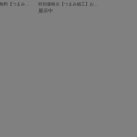
特別価格㊗️送料無料【つまみ細工】ヘアクリップ 丸つまみ
特別価格㊗️【つまみ細工】お洒落ピアス
展示中