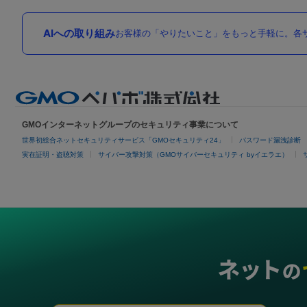
AIへの取り組み
お客様の「やりたいこと」をもっと手軽に。各サ
GMOインターネットグループのセキュリティ事業について
世界初総合ネットセキュリティサービス「GMOセキュリティ24」
パスワード漏洩診断
実在証明・盗聴対策
サイバー攻撃対策（GMOサイバーセキュリティ byイエラエ）