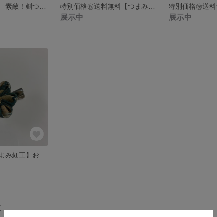
【つまみ細工】 素敵！剣つまみブローチ♡
特別価格㊗️送料無料【つまみ細工】ヘアクリップ 剣つまみ
展示中
展示中
特別価格㊗️【つまみ細工】お洒落ブローチ
覧