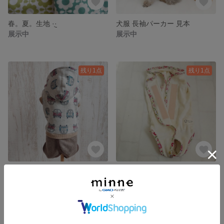
春。夏。生地‪ ·͜·
犬服 長袖パーカー 見本
展示中
展示中
残り1点
残り1点
犬服 マナーロンパース 術後服【見本】
犬服 術後服 背中合わせ
2,800円
2,200円