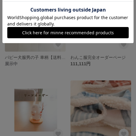
パピー犬服男の子 車柄【送料込】
わんこ服完全オーダーページ
展示中
111,111円