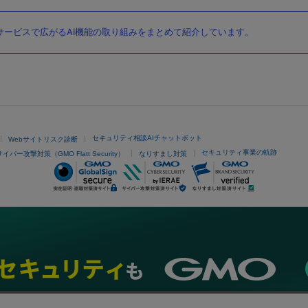
ービスで広がるAI機能の取り組みをまとめて紹介しています。
セキュリティ相談AIチャットボット
Webサイトリスク診断
セキュリティ事業の軌跡
サイバー攻撃対策（GMO Flatt Security）
なりすまし対策