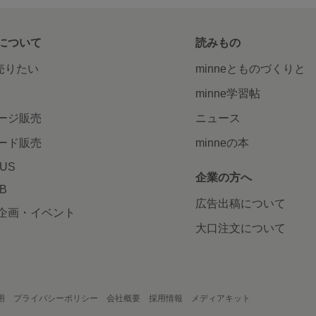
について
読みもの
で売りたい
minneとものづくりと
minne学習帖
ージ販売
ニュース
ード販売
minneの本
LUS
企業の方へ
AB
広告出稿について
企画・イベント
大口注文について
用
プライバシーポリシー
会社概要
採用情報
メディアキット