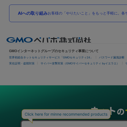
AIへの取り組み
お客様の「やりたいこと」をもっと手軽に。各サ
GMOインターネットグループのセキュリティ事業について
世界初総合ネットセキュリティサービス「GMOセキュリティ24」
パスワード漏洩診断
実在証明・盗聴対策
サイバー攻撃対策（GMOサイバーセキュリティ byイエラエ）