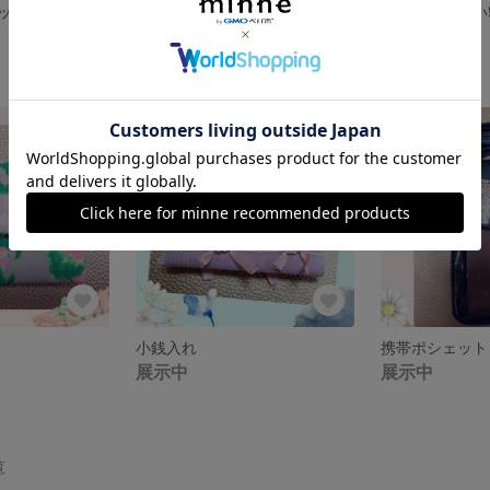
ック
サンダル
可愛カッコいい
展示中
展示中
小銭入れ
携帯ポシェット
展示中
展示中
覧