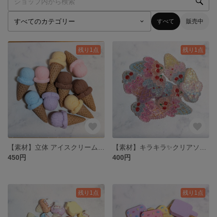
すべて
販売中
残り1点
残り1点
【素材】立体 アイスクリーム🍦のプラパーツ 5色 各2個 計10個
【素材】キラキラ✨クリアソフトクリーム🍦のプラパーツ 4色 各2個 計8個
450円
400円
残り1点
残り1点