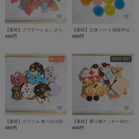
【素材】グラデーション ざらめクマちゃん🧸グミのプラパーツ MIXセット 6色 50個
【素材】立体 ハート模様💜ゼリーのプラパーツ 6色 各2個 計12個
450円
400円
残り1点
SOLD OUT
【素材】カラフル 食べかけ顔付きクッキー🍪のプラパーツ 6色 各2個 計12個
【素材】乗り物クッキー🍪のプラパーツ 5種類 各2個 計10個
450円
400円