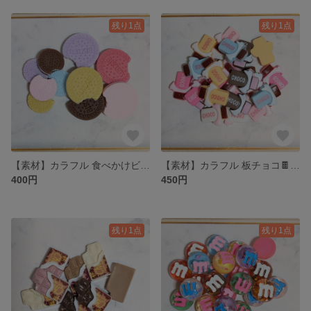
残り1点
残り1点
【素材】カラフル 食べかけビスケット🍪のプラパーツ MIXセット 6色 10個
【素材】カラフル 板チョコ🍫のプラパーツ 6色 各4個 計24個
400円
450円
残り1点
残り1点