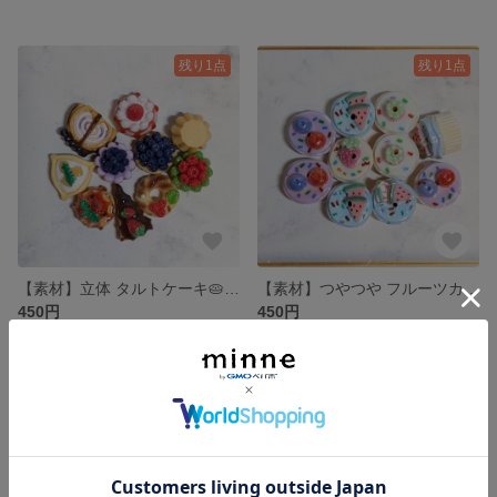
残り1点
残り1点
【素材】立体 タルトケーキ🥧のプラパーツ MIXセット 9種類 10個
【素材】つやつや フルーツカップケーキ🧁のプラパーツ（穴あり）MIXセット 4種類 10個
450円
450円
残り1点
残り1点