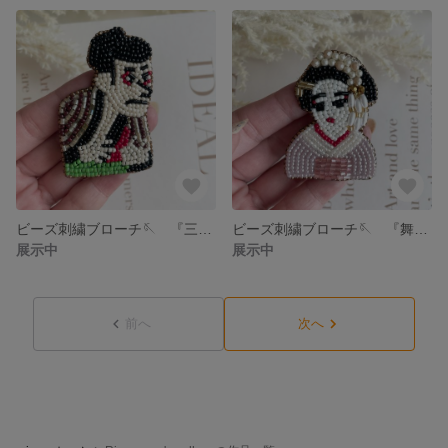
ビーズ刺繍ブローチ🪡 『三代目大谷鬼次の江戸兵衛』
ビーズ刺繍ブローチ🪡 『舞妓さん』
展示中
展示中
前へ
次へ