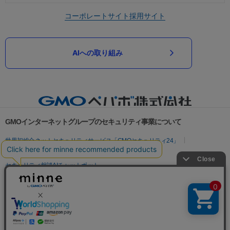
コーポレートサイト
採用サイト
AIへの取り組み
GMOインターネットグループのセキュリティ事業について
世界初総合ネットセキュリティサービス「GMOセキュリティ24」
パスワード漏洩診断
Webサイトリスク診断
セキュリティ相談AIチャットボット
実在証明・盗聴対策
サイバー攻撃対策（GMOサイバーセキュリティ byイエラエ）
サイバー攻撃対策（GMO Flatt Security）
なりすまし対策
セキュリティ事業の軌跡