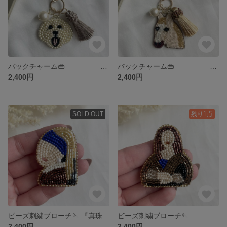
バックチャーム👜 タッセルパールSET『マルチーズ』
バックチャーム👜 タッセルパールSET『金色の馬』
2,400円
2,400円
SOLD OUT
残り1点
ビーズ刺繍ブローチ🪡 『真珠の耳飾りの少女』
ビーズ刺繍ブローチ🪡 『モナリザ』
2,400円
2,400円