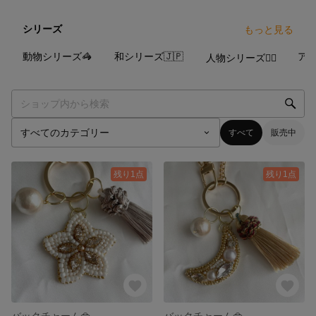
シリーズ
もっと見る
16
点
8
点
0
点
動物シリーズ🦓
和シリーズ🇯🇵
アー
人物シリーズ💁‍♀️
すべて
販売中
残り1点
残り1点
バックチャーム👜 タッセルパールSET『プルメリア』
バックチャーム👜 タッセルパールSET『三日月』