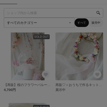
すべて
販売中
SOLD OUT
【再販】桜のフラワーバルーン♡春のお祝いギフトにぴったり♡ 結婚式 ウェルカムスペース 合格祝い 入学祝い
再販♡＜おうちで作るキット＞野の花リース＊春（動画、テキスト付）
4,700円
展示中