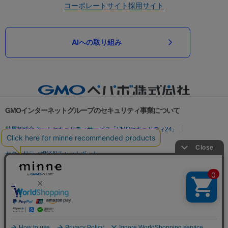
コーポレートサイト
採用サイト
AIへの取り組み
GMOインターネットグループのセキュリティ事業について
世界初総合ネットセキュリティサービス「GMOセキュリティ24」
パスワード漏洩診断
Webサイトリスク診断
セキュリティ相談AIチャットボット
実在証明・盗聴対策
サイバー攻撃対策（GMOサイバーセキュリティ byイエラエ）
サイバー攻撃対策（GMO Flatt Security）
なりすまし対策
セキュリティ事業の軌跡