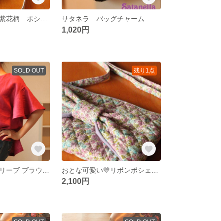
黒花柄・ピンク紫花柄 ポシェット
サタネラ バッグチャーム
1,020円
SOLD OUT
残り1点
リネンフレアスリーブ ブラウス【フレンチローズ】【ターコイズブルー】【ラベンダー】3色
おとな可愛い💛リボンポシェット
2,100円