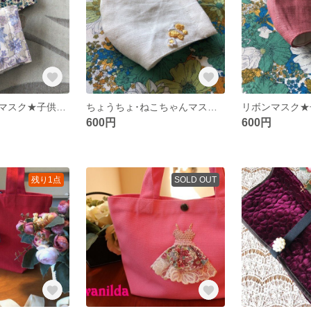
花柄・きらきらマスク★子供用 ガーゼ コットン
ちょうちょ･ねこちゃんマスク★子供用 リネン
リボンマスク★
600円
600円
残り1点
SOLD OUT