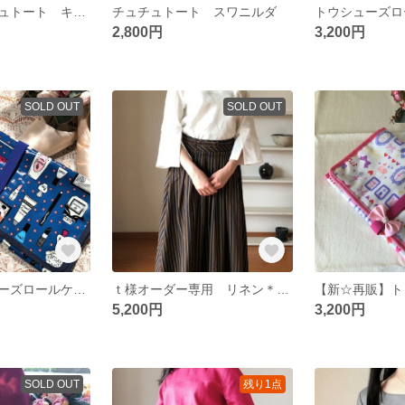
【新作】チュチュトート キトリ
チュチュトート スワニルダ
2,800円
3,200円
SOLD OUT
SOLD OUT
再販☆トゥシューズロールケース コスメ柄
ｔ様オーダー専用 リネン＊スリット袖ブラウス
5,200円
3,200円
SOLD OUT
残り1点