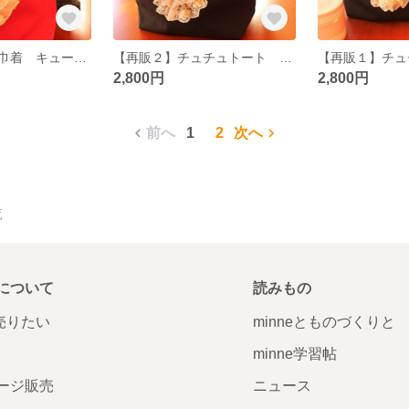
チュチュトート巾着 キューピッド
【再販２】チュチュトート オーロラ
2,800円
2,800円
前へ
1
2
次へ
覧
について
読みもの
で売りたい
minneとものづくりと
minne学習帖
ージ販売
ニュース