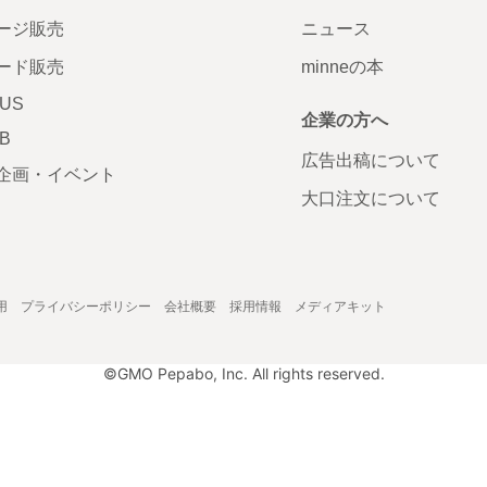
ージ販売
ニュース
ード販売
minneの本
LUS
企業の方へ
AB
広告出稿について
企画・イベント
大口注文について
用
プライバシーポリシー
会社概要
採用情報
メディアキット
©GMO Pepabo, Inc. All rights reserved.