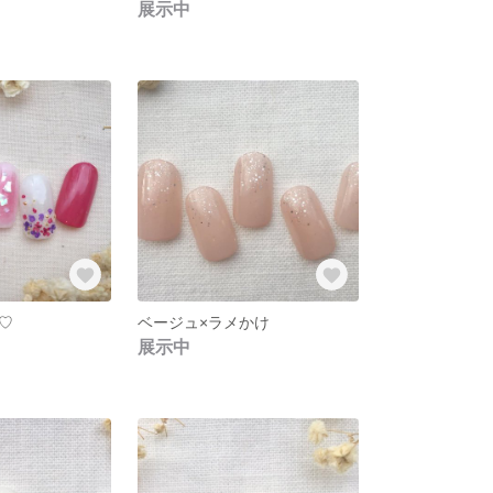
展示中
♡
ベージュ×ラメかけ
展示中