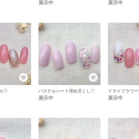
展示中
展示中
ル♡
パステルハート埋め尽くし♡
ドライフラワー
展示中
展示中