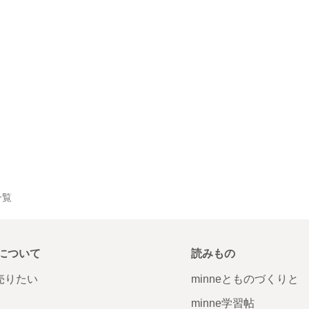
一覧
について
読みもの
で売りたい
minneとものづくりと
minne学習帖