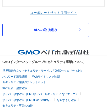
コーポレートサイト
採用サイト
AIへの取り組み
GMOインターネットグループのセキュリティ事業について
世界初総合ネットセキュリティサービス「GMOセキュリティ24」
パスワード漏洩診断
Webサイトリスク診断
セキュリティ相談AIチャットボット
実在証明・盗聴対策
サイバー攻撃対策（GMOサイバーセキュリティ byイエラエ）
サイバー攻撃対策（GMO Flatt Security）
なりすまし対策
セキュリティ事業の軌跡