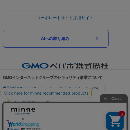
コーポレートサイト
採用サイト
AIへの取り組み
GMOインターネットグループのセキュリティ事業について
世界初総合ネットセキュリティサービス「GMOセキュリティ24」
パスワード漏洩診断
Webサイトリスク診断
セキュリティ相談AIチャットボット
実在証明・盗聴対策
サイバー攻撃対策（GMOサイバーセキュリティ byイエラエ）
サイバー攻撃対策（GMO Flatt Security）
なりすまし対策