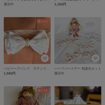
展示中
1,100円
残り1点
ベビーヘアバンド サテンリボン3段重ね
ハーフバースデー 初誕生セット
1,500円
展示中
残り1点