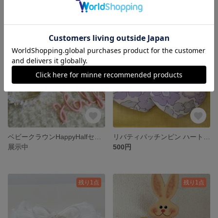
1,500円
1,000円
ベビークラウンHappyHalfセット（ピンク文字）
リバティパッチンピン ハート パープル
展示中
500円
残り1点
残り1点