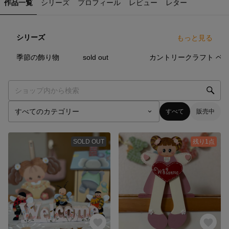
作品一覧
シリーズ
プロフィール
レビュー
レター
シリーズ
もっと見る
19
点
93
点
13
点
季節の飾り物
sold out
カントリークラフト
ベ
すべて
販売中
SOLD OUT
残り1点