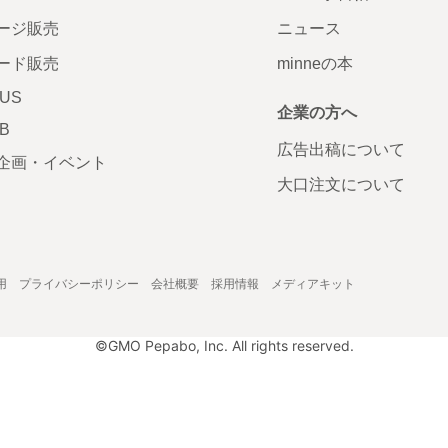
ージ販売
ニュース
ード販売
minneの本
LUS
企業の方へ
AB
広告出稿について
企画・イベント
大口注文について
用
プライバシーポリシー
会社概要
採用情報
メディアキット
©GMO Pepabo, Inc. All rights reserved.