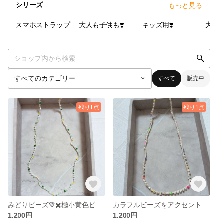
シリーズ
もっと見る
3
点
3
点
2
点
スマホストラップ❣️ショルダータイプ
大人も子供も❣️
キッズ用❣️
大人
すべて
販売中
残り1点
残り1点
みどりビーズ💚✖️極小黄色ビーズ💛をアクセントに♪親子でシェアも可能❣️ビーズクロッシェ⭐︎留め具無し⭐︎私の気まぐれアクセサリー⭐︎
カラフルビーズをアクセントに💕ビーズクロッシェ 親子でシェアOK⭐︎留め具無し⭐︎私の気まぐれアクセサリー⭐︎
1,200円
1,200円