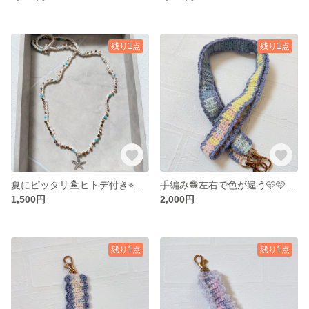
残り1点
残り1点
夏にピッタリ🏝️ヒトデ付き⭐︎ビーズクロッシェ♪親子でシェアも可能💕留め具無し⭐︎私の気まぐれネックレス⭐︎
手編み🧶左右で色が違う🩵🩷スマホストラップ♪ショルダータイプ❣️
1,500円
2,000円
残り1点
残り1点