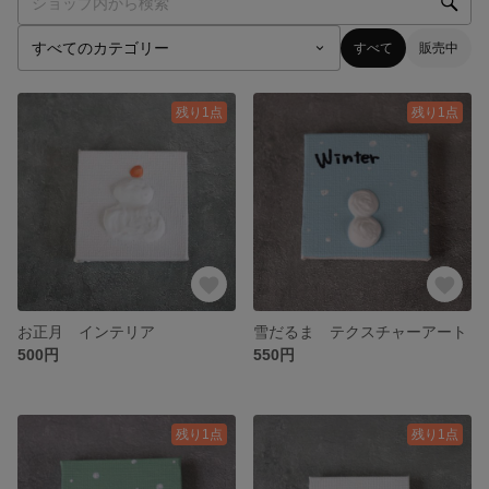
すべて
販売中
残り1点
残り1点
お正月 インテリア
雪だるま テクスチャーアート
500円
550円
残り1点
残り1点