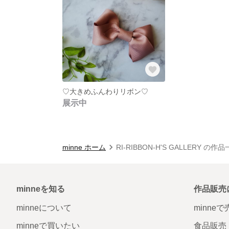
♡大きめふんわりリボン♡
展示中
minne ホーム
RI-RIBBON-H'S GALLERY の作
minneを知る
作品販売
minneについて
minne
minneで買いたい
食品販売