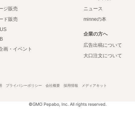
ージ販売
ニュース
ード販売
minneの本
LUS
企業の方へ
AB
広告出稿について
企画・イベント
大口注文について
用
プライバシーポリシー
会社概要
採用情報
メディアキット
©GMO Pepabo, Inc. All rights reserved.