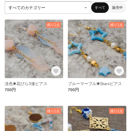
すべて
販売中
残り1点
残り1点
淡色✱花びら3連ピアス
ブルーマーブル✱Starsピアス
700円
700円
残り1点
残り1点