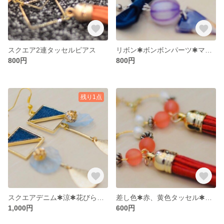
スクエア2連タッセルピアス
リボン✱ボンボンパーツ✱マーブルピアス
800円
800円
残り1点
スクエアデニム✱涼✱花びら✱揺れるピアス
差し色✱赤、黄色タッセル✱ピアス
1,000円
600円