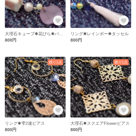
大理石キューブ✱花びら✱パールピアス
リング✱レインボー✱タッセル
800円
800円
残り1点
残り1点
リング✱雫2連ピアス
大理石✱スクエアFlowerピアス
800円
800円