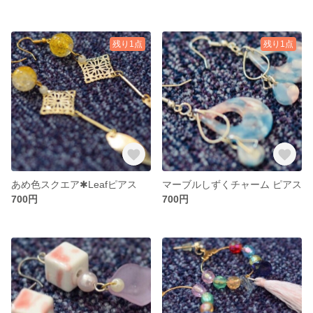
残り1点
残り1点
あめ色スクエア✱Leafピアス
マーブルしずくチャーム ピアス
700円
700円