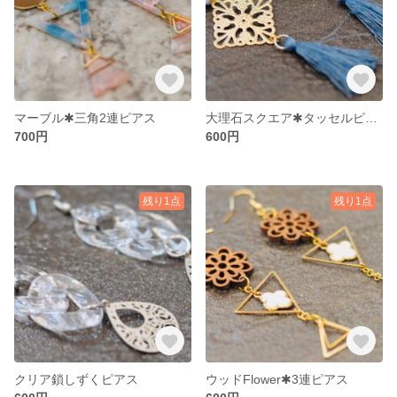
マーブル✱三角2連ピアス
大理石スクエア✱タッセルピアス
700円
600円
残り1点
残り1点
クリア鎖しずくピアス
ウッドFlower✱3連ピアス