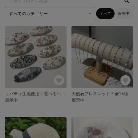
すべて
販売中
リバティ生地使用♡選べるヘアピン.｡.:*
天然石ブレスレット＊全15種＊誕生石で選んだり、好きなお色で選んだり…♡
展示中
展示中