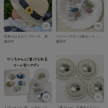
毛糸のひまわりブローチ 麦わら帽子におすすめ 鍵編み
ベビーヘアピン2個セット（ぱっちんピン）＊鍵編み＊プチギフトにも！＊
展示中
展示中
＊ワンちゃん用 ヘアピン＊記念写真にも！普段使いにも！つけるだけで特別感✨ワンタッチで着脱可能！毛糸で柔らか、軽い、お花をそえて🌷 2点で1000円、3点で1450円
〈薄グレー〉天然石とビジューの刺繍ポニーフック、ヘアピン、ヘアゴム