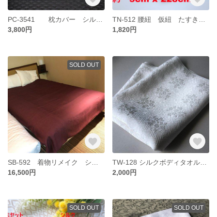
PC-3541 枕カバー シルク 正絹 絹
TN-512 腰紐 仮紐 たすき掛け紐2本セット 幅広 長尺
3,800円
1,820円
SOLD OUT
SB-592 着物リメイク シルク 絹肌掛け シルクケット シルクブランケット
TW-128 シルクボディタオル 絹タオル
16,500円
2,000円
SOLD OUT
SOLD OUT