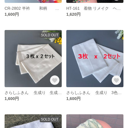
CR-2802 半衿 和柄 正絹
HT-161 着物 リメイク ヘアターバンから三角巾 絹 正絹
1,600円
1,620円
SOLD OUT
さらしふきん 生成り 生成糸 3枚 x 2セット
さらしふきん 生成り 3色の糸使用 3枚 x 2セット
1,600円
1,600円
SOLD OUT