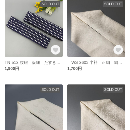
SOLD OUT
SOLD OUT
TN-512 腰紐 仮紐 たすき掛け紐2本セット 幅広 長尺
WS-2603 半衿 正絹 絹 白 地模様 鳳凰 鶴
1,900円
1,700円
SOLD OUT
SOLD OUT