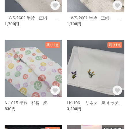
WS-2602 半衿 正絹 白 絹 地模様 紗綾形 花
WS-2601 半衿 正絹 白 絹 地模様 菊菱
1,700円
1,700円
残り1点
残り1点
N-1015 半衿 和柄 綿
LK-106 リネン 麻 キッチンクロス K タオル ランチョンマット
830円
3,200円