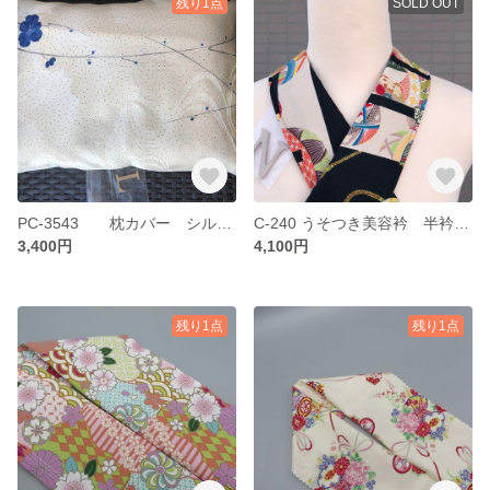
残り1点
SOLD OUT
PC-3543 枕カバー シルク 正絹 絹
C-240 うそつき美容衿 半衿 衣紋抜き付き
3,400円
4,100円
残り1点
残り1点