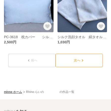
PC-3618 枕カバー シルク 正絹 絹
シルク洗顔タオル 絹タオル 洗顔クロス 洗顔フィンガーミトン M
2,500円
1,030円
前へ
次へ
minne ホーム
Rhino.らいの の作品一覧