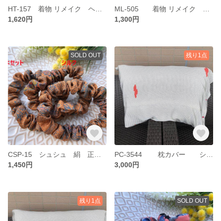
HT-157 着物 リメイク ヘアターバンから三角巾 絹 正絹
ML-505 着物 リメイク シュシュ 絹 正絹 シルク ML
1,620円
1,300円
SOLD OUT
残り1点
CSP-15 シュシュ 絹 正絹 シルク S 3本セット
PC-3544 枕カバー シルク 正絹 絹 約50ｘ70
1,450円
3,000円
残り1点
SOLD OUT