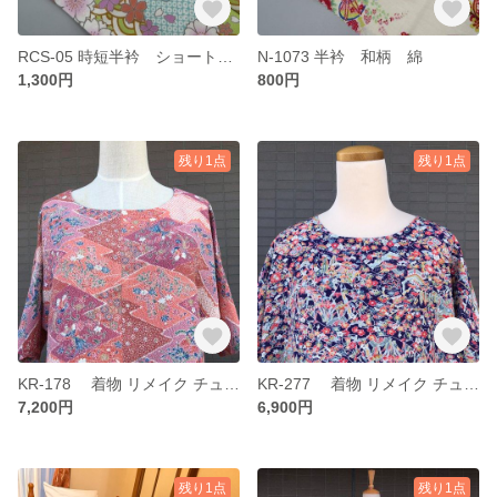
RCS-05 時短半衿 ショートカット半衿 半衿付けの近道
N-1073 半衿 和柄 綿
1,300円
800円
残り1点
残り1点
KR-178 着物 リメイク チュニック M～L
KR-277 着物 リメイク チュニック ふんわりトップス ふんわり
7,200円
6,900円
残り1点
残り1点