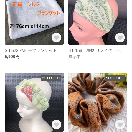
SB-522 ベビーブランケット ひざ掛け 2重シルクケット 絹肌掛け
HT-158 着物 リメイク ヘアターバンから三角巾 絹 正絹
5,900円
展示中
SOLD OUT
SOLD OUT