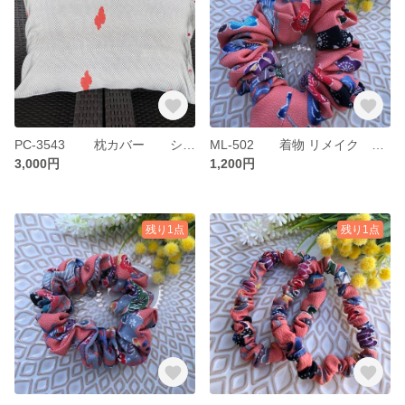
PC-3543 枕カバー シルク 正絹 絹 約50ｘ70
ML-502 着物 リメイク シュシュ 絹 正絹 シルク ML
3,000円
1,200円
残り1点
残り1点