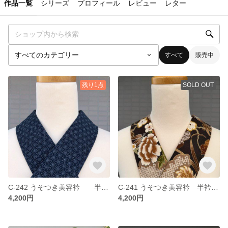
作品一覧
シリーズ
プロフィール
レビュー
レター
すべて
販売中
残り1点
SOLD OUT
C-242 うそつき美容衿 半衿 衣紋抜き付き
C-241 うそつき美容衿 半衿 衣紋抜き付き
4,200円
4,200円