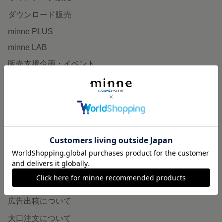
ダウンロード販売
minne PLUS
minne LAB
販売支援企画・イベント
読みもの
minneとものづくりと
minne学習帖
ニュース
minneの本
企業の方へ
広告出稿について
大口注文について