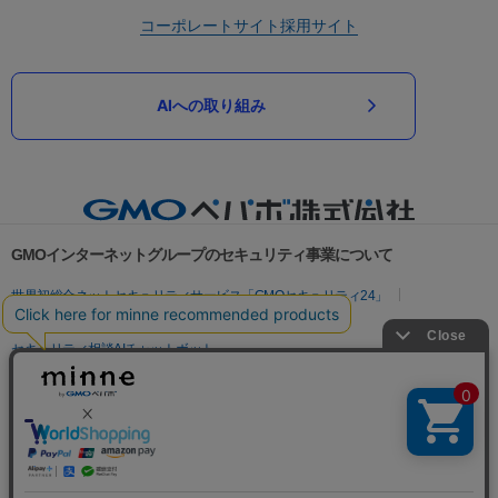
コーポレートサイト
採用サイト
AIへの取り組み
GMOインターネットグループのセキュリティ事業について
世界初総合ネットセキュリティサービス「GMOセキュリティ24」
パスワード漏洩診断
Webサイトリスク診断
セキュリティ相談AIチャットボット
実在証明・盗聴対策
サイバー攻撃対策（GMOサイバーセキュリティ byイエラエ）
サイバー攻撃対策（GMO Flatt Security）
なりすまし対策
セキュリティ事業の軌跡