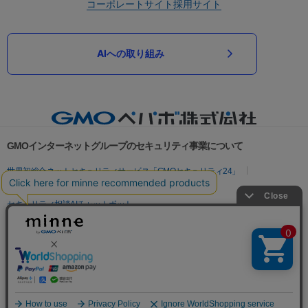
コーポレートサイト
採用サイト
AIへの取り組み
GMOインターネットグループのセキュリティ事業について
世界初総合ネットセキュリティサービス「GMOセキュリティ24」
パスワード漏洩診断
Webサイトリスク診断
セキュリティ相談AIチャットボット
実在証明・盗聴対策
サイバー攻撃対策（GMOサイバーセキュリティ byイエラエ）
サイバー攻撃対策（GMO Flatt Security）
なりすまし対策
セキュリティ事業の軌跡