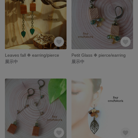
Leaves fall ❉ earring/pierce
Petit Glass ❉ pierce/earring
展示中
展示中