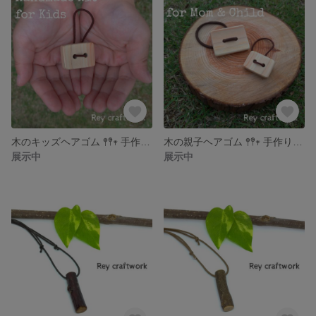
木のキッズヘアゴム 𖤣𖤥𖥧 手作りキット
木の親子ヘアゴム 𖤣𖤥𖥧 手作りキット
展示中
展示中