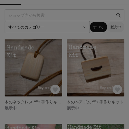
すべて
販売中
木のネックレス 𖤣𖤥𖥧 手作りキット
木のヘアゴム 𖤣𖤥𖥧 手作りキット
展示中
展示中