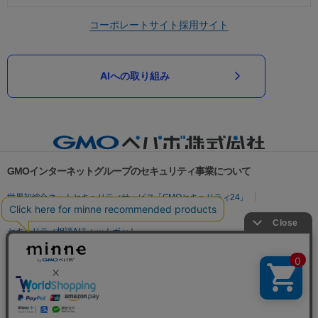
コーポレートサイト
採用サイト
AIへの取り組み
GMOインターネットグループのセキュリティ事業について
世界初総合ネットセキュリティサービス「GMOセキュリティ24」
パスワード漏洩診断
Webサイトリスク診断
セキュリティ相談AIチャットボット
実在証明・盗聴対策
サイバー攻撃対策（GMOサイバーセキュリティ byイエラエ）
サイバー攻撃対策（GMO Flatt Security）
なりすまし対策
セキュリティ事業の軌跡