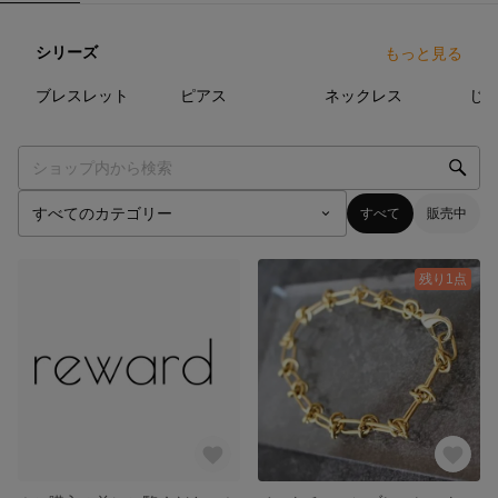
シリーズ
もっと見る
18
点
14
点
26
点
ブレスレット
ピアス
ネックレス
じ
すべて
販売中
残り1点