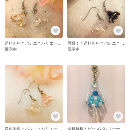
送料無料＊バレエ＊バリエーションピアスorイヤリング(金の精と銀の精)
再販！＊送料無料＊バレエ＊バリエーションピアスorイヤリング(オデット・オディール)
展示中
展示中
送料無料＊バレエ＊バリエーションピアスorイヤリング(オーロラ姫)
送料無料＊ビーズバレリーナ＊ジゼル