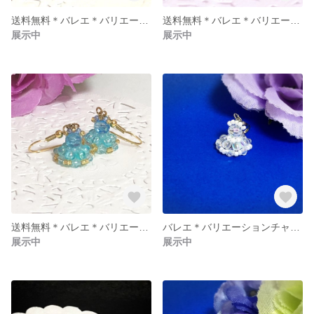
送料無料＊バレエ＊バリエーションピアスorイヤリング＊ドルシネア
送料無料＊バレエ＊バリエーションピアスorイヤリング＊アレルキナーダ
展示中
展示中
送料無料＊バレエ＊バリエーションピアスorイヤリング＊フロリナ王女
バレエ＊バリエーションチャーム＊白鳥の湖よりコールド
展示中
展示中