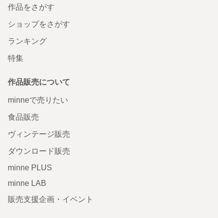
作品をさがす
ショップをさがす
ランキング
特集
作品販売について
minneで売りたい
食品販売
ヴィンテージ販売
ダウンロード販売
minne PLUS
minne LAB
販売支援企画・イベント