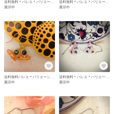
送料無料＊バレエ＊バリエーションピアス(キトリ)
送料無料＊バレエ＊バリエーションピアスorイヤリング＊エスメラルダ
展示中
展示中
送料無料バレエ＊バリエーション＊ピアスorイヤリング(エスメラルダ orange)
送料無料＊バレエ＊バリエーションピアスorイヤリング(パリの炎 white)
展示中
展示中