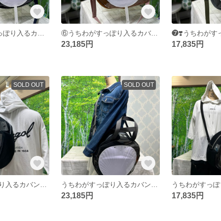
❺❣️うちわがすっぽり入るカバン❣️しもぶくれ❣️生地ネイビー ショルダー型 持ち手35ネイビー ファスナーブルー&ホワイト スナップネイビー系920 金具BLACKニッケル
⑥うちわがすっぽり入るカバン 楕円 生地キャメル ショルダー型 ショルダーヒモアッシュピンク 持ち手48茶レース ファスナーアッシュピンク スナップベージュ系572 金具ゴールド
23,185円
17,835円
SOLD OUT
SOLD OUT
うちわがすっぽり入るカバン 持ち手35グレーファスナー スナップボタンアンティークゴールド（中央のみ）
うちわがすっぽり入るカバン 持ち手58 グレーファスナー スナップボタン
23,185円
17,835円