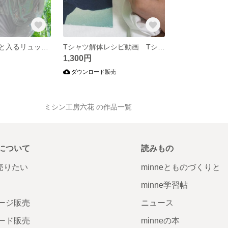
うちわカバーごと入るリュック ライブにも持っていけます
Tシャツ解体レシピ動画 Tシャツ解体をして、いろんなアレンジをしよう！綺麗に解体できるといろんな形にリメイクしやすくなります！
1,300円
ダウンロード販売
先生 ミシン工房六花 の作品一覧
について
読みもの
で売りたい
minneとものづくりと
minne学習帖
ージ販売
ニュース
ード販売
minneの本