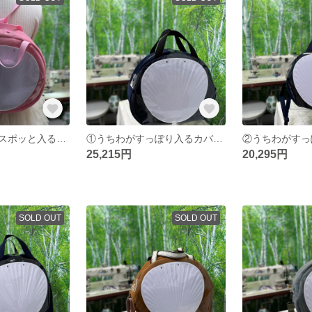
うちわカバーがスポッと入るカバン 3way リュックヒモ、ショルダーヒモ、お好きな色でお作りします。
①うちわがすっぽり入るカバン 楕円 生地ネイビー リュック型 着脱タイプ 持ち手35ブラック ファスナー黒白 スナップボタンネイビー
25,215円
20,295円
SOLD OUT
SOLD OUT