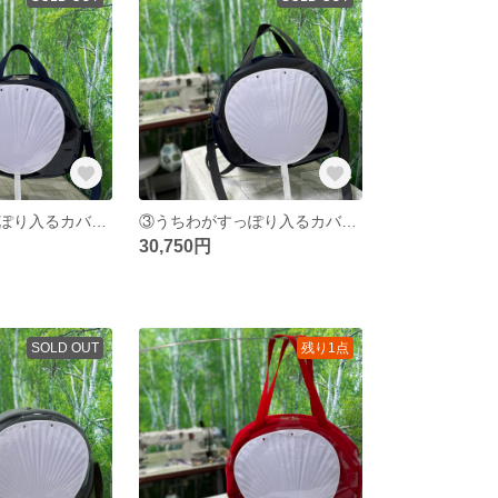
②うちわがすっぽり入るカバン 楕円 生地ネイビー ショルダー型 持ち手35 ネイビー ファスナーネイビー スナップグレー 金具BLACKニッケル
③うちわがすっぽり入るカバン 楕円 3way 生地ネイビー リュック着脱可 ショルダー 持ち手35グレー ファスナーグレー&ネイビー スナップボタンGV
30,750円
SOLD OUT
残り1点