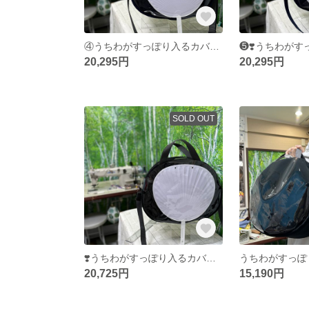
④うちわがすっぽり入るカバン 楕円 生地ネイビー ショルダー型 持ち手37グレー ファスナーグレー&ブルーグレー スナップグレー系579 金具BLACKニッケル
20,295円
20,295円
SOLD OUT
❣️うちわがすっぽり入るカバン❣️しもぶくれ❣️ショルダー型 持ち手35cmグレーファスナー スナップボタンアンティークゴールド（中央のみ）
20,725円
15,190円