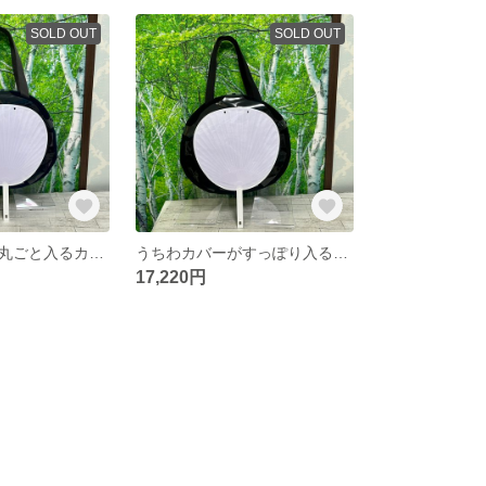
SOLD OUT
SOLD OUT
うちわカバーが丸ごと入るカバン 紺 推し活 推しグッズ
うちわカバーがすっぽり入るカバン 黒
17,220円