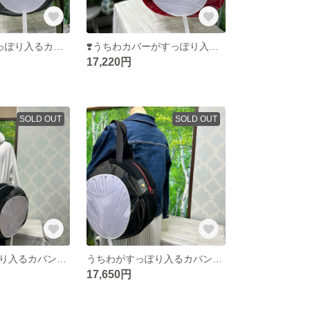
❼❣️うちわがすっぽり入るカバン❣️しもぶくれ❣️生地グレー ショルダー型 ファスナーグレー&カーキー スナップカーキー系566 金具BLACKニッケル
❣️うちわカバーがすっぽり入るカバン❣️しもぶくれ❣️ビニールアゴ開き トート型 生地 赤 持ち手58cm 赤色 スナップ赤 ファスナー赤
17,220円
SOLD OUT
SOLD OUT
うちわがすっぽり入るカバン ブラック&グレーファスナー
うちわがすっぽり入るカバン ブラック&赤ファスナー ゴールドスナップ
17,650円