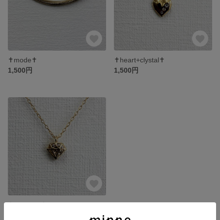
✝mode✝
✝heart+clystal✝
1,500円
1,500円
✝diamond✝
1,500円