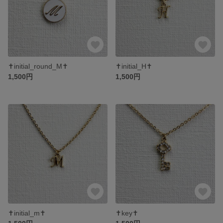
✝initial_round_M✝
✝initial_H✝
1,500円
1,500円
✝initial_m✝
✝key✝