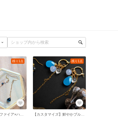
残り1点
残り1点
夜空の輝き＊サファイア×ハーキマーダイヤモンド×カットガラスのアシンメトリーピアス／サージカルステンレスイヤリング変更可
​【カスタマイズ】鮮やかブルーカルセドニーと水晶のマルチウェイフープピアス（18KGP/サージカルステンレス）