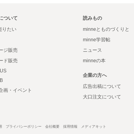
について
読みもの
で売りたい
minneとものづくりと
minne学習帖
ージ販売
ニュース
ード販売
minneの本
LUS
企業の方へ
AB
広告出稿について
企画・イベント
大口注文について
用
プライバシーポリシー
会社概要
採用情報
メディアキット