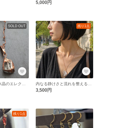
5,000円
SOLD OUT
残り1点
​【1点物】原石水晶のエレクトロフォーミング・ネックレス 〜時を刻む銅の輝き〜
内なる静けさと流れを整える。水晶×アクアマリン原石ネックレス（一点もの／エレクトロフォーミング）
3,500円
残り1点