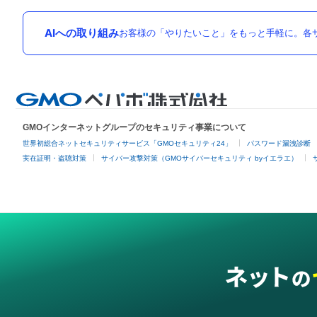
AIへの取り組み
お客様の「やりたいこと」をもっと手軽に。各サ
GMOインターネットグループのセキュリティ事業について
世界初総合ネットセキュリティサービス「GMOセキュリティ24」
パスワード漏洩診断
実在証明・盗聴対策
サイバー攻撃対策（GMOサイバーセキュリティ byイエラエ）