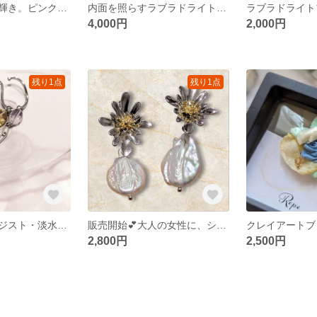
🌿大人の上品な輝き。ピンク＆グリーンアメジストと水晶のネックレス、サージカルステンレスチェーン
内面を照らすラブラドライトの上品ピアス（イヤリング）&ブレスレットセットでお得、アレルギー対応
4,000円
2,000円
残り1点
残り1点
シトリン・アメジスト・淡水パール。3つのパーツを自由に組み合わせて楽しめる、片耳用イヤーカフ。クリスマス、誕生石プレゼントに
販売開始💕大人の女性に、シルバーお花、バロックパールピアス、プレゼントに
2,800円
2,500円