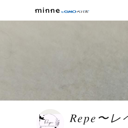
Repe〜