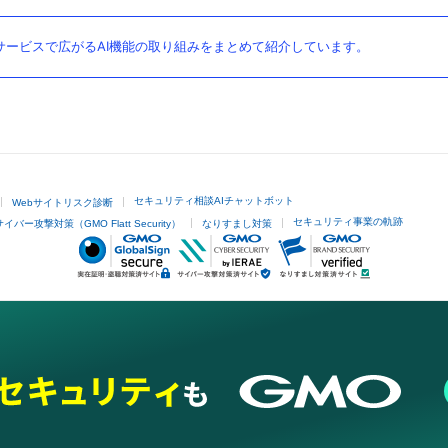
ービスで広がるAI機能の取り組みをまとめて紹介しています。
セキュリティ相談AIチャットボット
Webサイトリスク診断
セキュリティ事業の軌跡
サイバー攻撃対策（GMO Flatt Security）
なりすまし対策