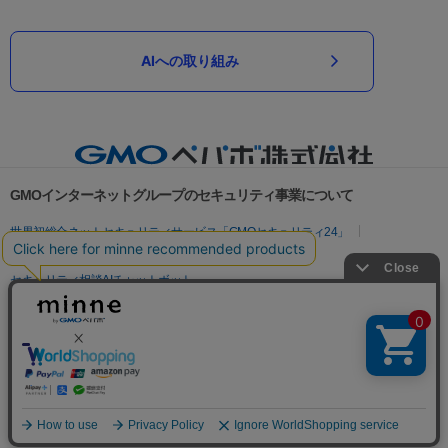
AIへの取り組み
GMOインターネットグループのセキュリティ事業について
世界初総合ネットセキュリティサービス「GMOセキュリティ24」
パスワード漏洩診断
Webサイトリスク診断
セキュリティ相談AIチャットボット
実在証明・盗聴対策
サイバー攻撃対策（GMOサイバーセキュリティ byイエラエ）
サイバー攻撃対策（GMO Flatt Security）
なりすまし対策
セキュリティ事業の軌跡