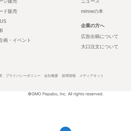
ージ販売
ニュース
ード販売
minneの本
LUS
企業の方へ
AB
広告出稿について
企画・イベント
大口注文について
用
プライバシーポリシー
会社概要
採用情報
メディアキット
©GMO Pepabo, Inc. All rights reserved.