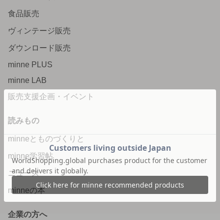
食品販売
ヴィンテージ販売
ダウンロード販売
minne PLUS
minne LAB
販売支援企画・イベント
読みもの
minneとものづくりと
minne学習帖
ニュース
minneの本
企業の方へ